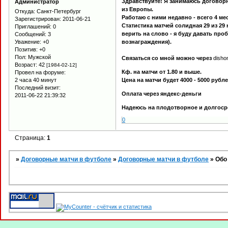
Здравствуйте! Я занимаюсь договор
Администратор
из Европы.
Откуда:
Санкт-Петербург
Работаю с ними недавно - всего 4 ме
Зарегистрирован
: 2011-06-21
Статистика матчей солидная 29 из 29 
Приглашений:
0
верить на слово - я буду давать пр
Сообщений:
3
вознаграждения).
Уважение:
+0
Позитив:
+0
Пол:
Мужской
Связаться со мной можно через
dishon
Возраст:
42
[1984-02-12]
Кф. на матчи от 1.80 и выше.
Провел на форуме:
Цена на матчи будет 4000 - 5000 рубле
2 часа 40 минут
Последний визит:
Оплата через яндекс-деньги
2011-06-22 21:39:32
Надеюсь на плодотворное и долгоср
0
Страница:
1
»
Договорные матчи в футболе
»
Договорные матчи в футболе
»
Обо