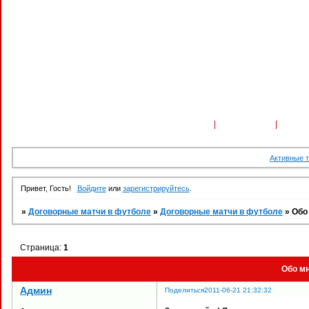
Форум
Участники
Поиск
Активные 
Привет, Гость!
Войдите
или
зарегистрируйтесь
.
»
Договорные матчи в футболе
»
Договорные матчи в футболе
»
Обо
Страница:
1
Обо м
Админ
Поделиться
2011-06-21 21:32:32